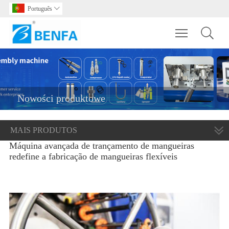
Português

Toggle main m
Nowości produktowe
MAIS PRODUTOS
Máquina avançada de trançamento de mangueiras
redefine a fabricação de mangueiras flexíveis