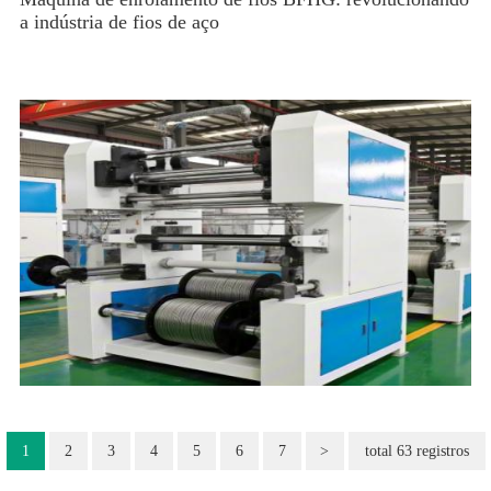
a indústria de fios de aço
1
2
3
4
5
6
7
>
total 63 registros