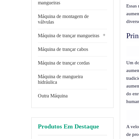
mangueiras
Essas 
aument
Máquina de montagem de
divers
válvulas
Prin
+
Máquina de trançar mangueiras
Máquina de trançar cabos
Máquina de trançar cordas
Um dos
aument
Máquina de mangueira
tradic
hidráulica
aument
do enr
Outra Máquina
humana
Produtos Em Destaque
A velo
de pro