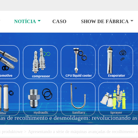
NOTÍCIA
CASO
SHOW DE FÁBRICA
s de recolhimento e desmoldagem: revolucionando as in
 produktowe
>
Apresentando a série de máquinas avançadas de recolhimento e 