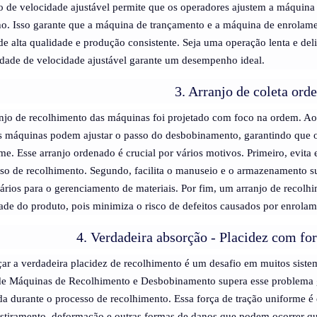
o de velocidade ajustável permite que os operadores ajustem a máquina 
ho. Isso garante que a máquina de trançamento e a máquina de enrolam
de alta qualidade e produção consistente. Seja uma operação lenta e de
dade de velocidade ajustável garante um desempenho ideal.
3. Arranjo de coleta ord
njo de recolhimento das máquinas foi projetado com foco na ordem. A
as máquinas podem ajustar o passo do desbobinamento, garantindo que 
me. Esse arranjo ordenado é crucial por vários motivos. Primeiro, evit
so de recolhimento. Segundo, facilita o manuseio e o armazenamento s
ários para o gerenciamento de materiais. Por fim, um arranjo de recol
ade do produto, pois minimiza o risco de defeitos causados ​​por enrol
4. Verdadeira absorção - Placidez com fo
ar a verdadeira placidez de recolhimento é um desafio em muitos sistem
de Máquinas de Recolhimento e Desbobinamento supera esse problema g
da durante o processo de recolhimento. Essa força de tração uniforme é 
estiramento, deformação e outras formas de danos que podem ocorrer qua