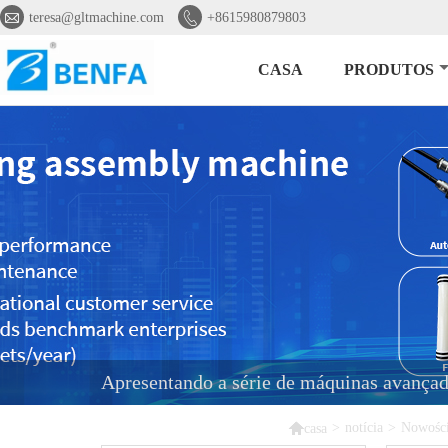


teresa@gltmachine.com
+8615980879803
CASA
PRODUTOS
Apresentando a série de máquinas avançada

>
notícia
>
Nowości
casa