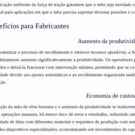
licação uniforme da força de tração garantem que o tubo seja enrolado s
ial para aplicações em que o tubo precisa suportar diversas pressões e 
fícios para Fabricantes
Aumento da produtivi
omatizar o processo de recolhimento e oferecer recursos ajustáveis, a
inamento aumenta significativamente a produtividade. Os operadores
dos e deixá-la funcionar com intervenção mínima, permitindo que se c
idade devido aos ajustes automáticos e ao recolhimento organizado ta
ção.
Economia de custos
ção da mão de obra humana e o aumento da produtividade se traduzem
operações manuais, há menor risco de erros e retrabalho, reduzindo ai
dade de lidar com diferentes materiais e requisitos de produção com um
los dispositivos especializados, economizando em investimentos de capi