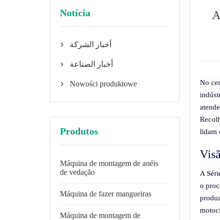
Notícia
A
أخبار الشركة

أخبار الصناعة

No cen
Nowości produktowe

indúst
atende
Recolh
Produtos
lidam 
Visã
Máquina de montagem de anéis
de vedação
A Séri
o proc
Máquina de fazer mangueiras
produz
motoci
Máquina de montagem de