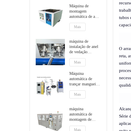
recurs
Máquina de
trabal
montagem
automática de anel
tubos 
de vedação,
capaci
máquina de
Mais
instalação de anel
O
máquina de
instalação de anel
O arra
de vedação
reta, 
externo máquina
de instalação
Mais
unifor
automatizada de
proces
anel de vedação
Máquina
necess
automática de
trançar mangueiras
qualid
sanitárias flexíveis
Mais
Alcanç
máquina
automática de
Série 
montagem de
aplica
mangueira de água
de jardim,
Mais
evita 