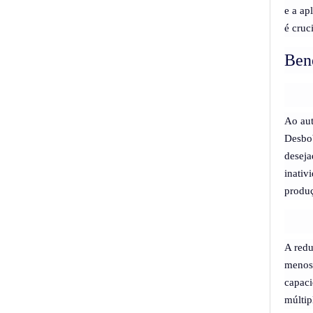
e a ap
é cruc
Bene
Ao aut
Desbob
deseja
inativ
produ
A redu
menos 
capaci
múltip