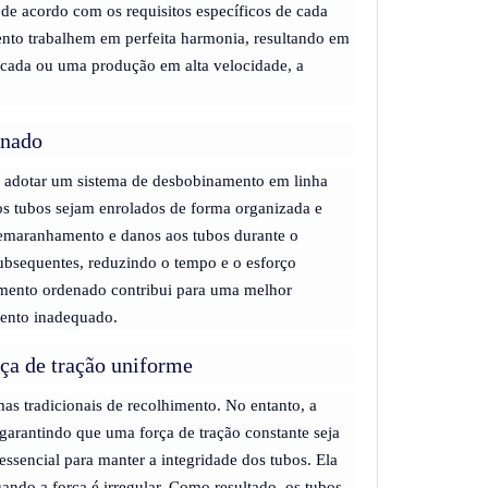
de acordo com os requisitos específicos de cada
ento trabalhem em perfeita harmonia, resultando em
licada ou uma produção em alta velocidade, a
enado
o adotar um sistema de desbobinamento em linha
os tubos sejam enrolados de forma organizada e
a emaranhamento e danos aos tubos durante o
ubsequentes, reduzindo o tempo e o esforço
himento ordenado contribui para uma melhor
amento inadequado.
rça de tração uniforme
as tradicionais de recolhimento. No entanto, a
arantindo que uma força de tração constante seja
essencial para manter a integridade dos tubos. Ela
ndo a força é irregular. Como resultado, os tubos