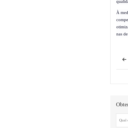
qualid
À medi
compet
otimiz
nas d

Obte