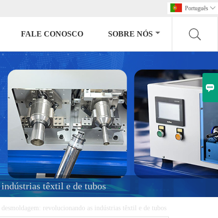
Português

FALE CONOSCO
SOBRE NÓS

dústrias têxtil e de tubos
desmoldagem: revolucionando as indústrias têxtil e de tubos