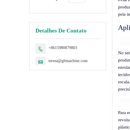
máquina de
produz
trançar
pela i
mangueiras,
montagem de
tubos
Apli
Detalhes De Contato
+8615980879803

No set
produt
teresa@gltmachine.com

enrola
tecido
escala
precis
Para e
revolu
plásti