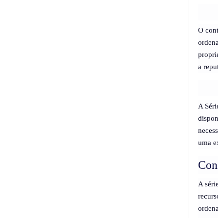
O cont
ordena
propri
a repu
A Séri
dispon
necess
uma e
Con
A séri
recurs
ordena