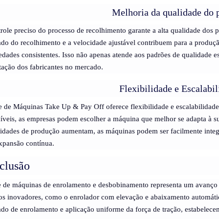
Melhoria da qualidade do 
role preciso do processo de recolhimento garante a alta qualidade dos pr
do do recolhimento e a velocidade ajustável contribuem para a produç
edades consistentes. Isso não apenas atende aos padrões de qualidade e
tação dos fabricantes no mercado.
Flexibilidade e Escalabi
e de Máquinas Take Up & Pay Off oferece flexibilidade e escalabilidad
íveis, as empresas podem escolher a máquina que melhor se adapta à su
idades de produção aumentam, as máquinas podem ser facilmente integ
xpansão contínua.
clusão
e de máquinas de enrolamento e desbobinamento representa um avanço sig
os inovadores, como o enrolador com elevação e abaixamento automátic
do de enrolamento e aplicação uniforme da força de tração, estabelece