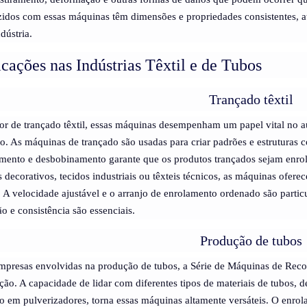
idos com essas máquinas têm dimensões e propriedades consistentes, a
ndústria.
cações nas Indústrias Têxtil e de Tubos
Trançado têxtil
or de trançado têxtil, essas máquinas desempenham um papel vital no 
o. As máquinas de trançado são usadas para criar padrões e estruturas 
mento e desbobinamento garante que os produtos trançados sejam enrola
s decorativos, tecidos industriais ou têxteis técnicos, as máquinas ofer
. A velocidade ajustável e o arranjo de enrolamento ordenado são partic
ão e consistência são essenciais.
Produção de tubos
mpresas envolvidas na produção de tubos, a Série de Máquinas de Re
ção. A capacidade de lidar com diferentes tipos de materiais de tubos, d
co em pulverizadores, torna essas máquinas altamente versáteis. O enro