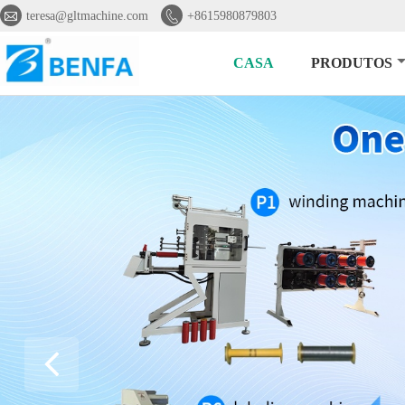


teresa@gltmachine.com
+8615980879803
CASA
PRODUTOS