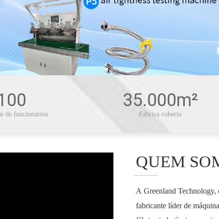
100
35.000m²
 de funcionários
Fábrica coberta
QUEM SO
A Greenland Technology, c
fabricante líder de máquin