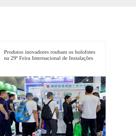
Produtos inovadores roubam os holofotes
Máqui
na 29ª Feira Internacional de Instalações
mangu
para Cozinhas e Banheiros da China
mangu
(Xangai) de 2025