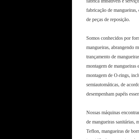
fábrica imbatíveis e serviç
fabricação de mangueiras,
de peças de reposição.
Somos conhecidos por forn
mangueiras, abrangendo má
trançamento de mangueiras
montagem de mangueiras e
montagem de O-rings, incl
semiautomáticas, de acordo 
desempenham papéis essenc
Nossas máquinas encontram
de mangueiras sanitárias, 
Teflon, mangueiras de borr