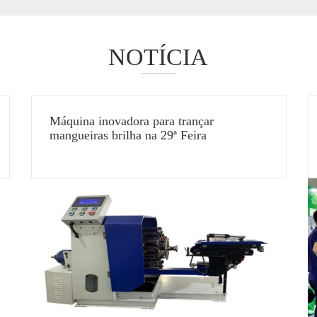
NOTÍCIA
Máquina inovadora para trançar
mangueiras brilha na 29ª Feira
Internacional de Equipamentos para
Cozinha e Banheiro da China (Xangai) de
2025