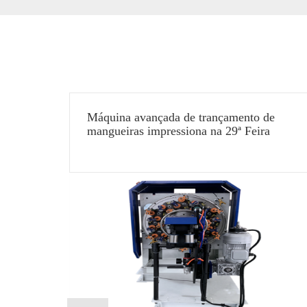
Máquina avançada de trançamento de
tagem
mangueiras impressiona na 29ª Feira
Internacional de Equipamentos para
re a
Cozinha e Banheiro da China (Xangai) de
 aplica
2025
ntagens
dação.